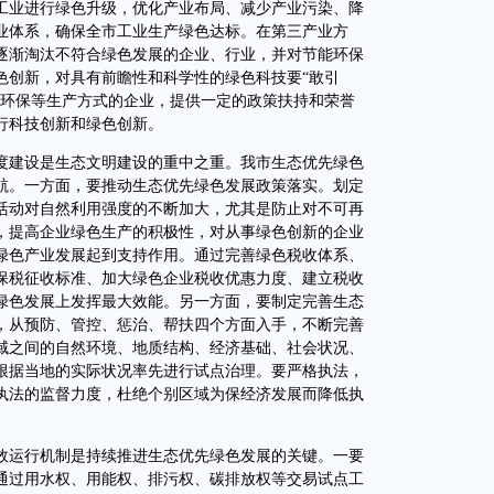
工业进行绿色升级，优化产业布局、减少产业污染、降
业体系，确保全市工业生产绿色达标。在第三产业方
逐渐淘汰不符合绿色发展的企业、行业，并对节能环保
色创新，对具有前瞻性和科学性的绿色科技要“敢引
碳环保等生产方式的企业，提供一定的政策扶持和荣誉
行科技创新和绿色创新。
建设是生态文明建设的重中之重。我市生态优先绿色
航。一方面，要推动生态优先绿色发展政策落实。划定
活动对自然利用强度的不断加大，尤其是防止对不可再
，提高企业绿色生产的积极性，对从事绿色创新的企业
绿色产业发展起到支持作用。通过完善绿色税收体系、
保税征收标准、加大绿色企业税收优惠力度、建立税收
绿色发展上发挥最大效能。另一方面，要制定完善生态
，从预防、管控、惩治、帮扶四个方面入手，不断完善
域之间的自然环境、地质结构、经济基础、社会状况、
根据当地的实际状况率先进行试点治理。要严格执法，
执法的监督力度，杜绝个别区域为保经济发展而降低执
运行机制是持续推进生态优先绿色发展的关键。一要
通过用水权、用能权、排污权、碳排放权等交易试点工