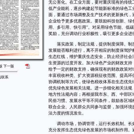
无公害化。在工业方面，要对重庆现有的传统
低产业能耗，逐步构建起节能新标准的绿色工
面，要通过市场调整及生产技术的更新换代，
企业给予更多优惠政策。要鼓励科技创新、绿
用、多引用、快引用”。对采用绿色节能、低
奖励，充分调动行业积极性，吸引更多企业进
落实政策，制定法规，提供制度保障。制度
发展能否顺利进行，离不开相应的制度保驾护
生态红线，维护重庆生态安全，防止经济社会
生资源的过度开发。加大绿色产业的财政支持
版
下一版
给予一定的财政支持，确保现有的财政政策对
丰富税收种类、扩大资源税征收范围、提高环
蕴联系
协调机制等方式，使绿色税收体系在生态优先
优先绿色发展相关法规。进一步细化相关法规
地方性法规内容；再根据我市东、西、中部区
民俗习惯、发展水平等不同条件，鼓励各区域
联合企业、人民群众共同参与监督，加强环境
法力度的情况发生。
调动市场，协调管理，运行长效机制。长效
充分发挥生态优先绿色发展的市场机制作用。