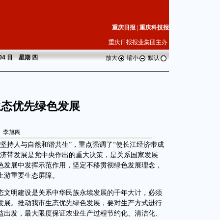
重庆日报
|
重庆科技报
重庆日报报业集团主办
 04 日 星期
四
放大
缩小
默认
生态优先绿色发展
李旭阁
持人与自然和谐共生”，重点强调了“使长江经济带成
经济带发展是党中央作出的重大决策，是关系国家发展
色发展中发挥示范作用，坚定不移贯彻绿色发展理念，
上游重要生态屏障。
文明建设是关系中华民族永续发展的千年大计，必须
发展。推动我市生态优先绿色发展，要对生产方式进行
益出发，最大限度保证农业生产过程节约化、清洁化、