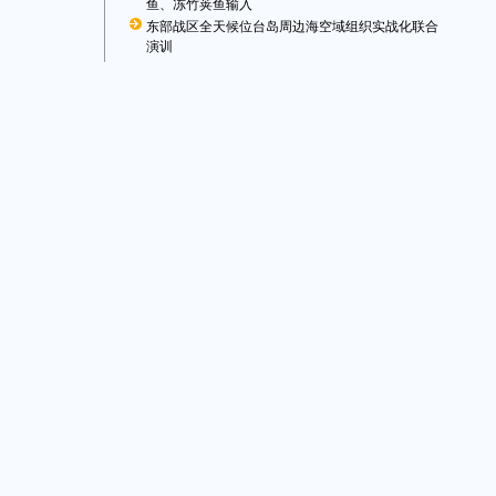
鱼、冻竹荚鱼输入
东部战区全天候位台岛周边海空域组织实战化联合
演训