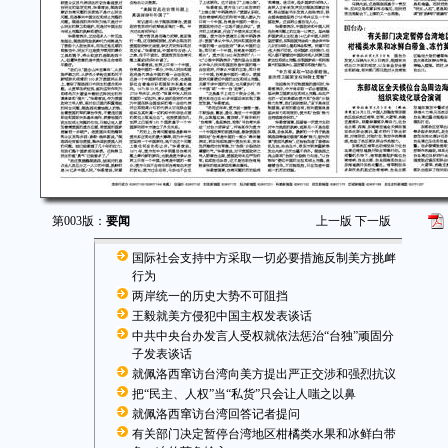
第003版：
要闻
上一版
下一版
国际社会支持中方采取一切必要措施反制美方挑衅
行为
两岸统一的历史大势不可阻挡
王毅就美方侵犯中国主权发表谈话
中共中央台办发言人受权就依法惩治“台独”顽固分
子发表谈话
就佩洛西窜访台湾向美方提出严正交涉和强烈抗议
把“民主、人权”当“私货”只会让人嗤之以鼻
就佩洛西窜访台湾回答记者提问
有关部门决定暂停台湾地区柑橘类水果和冰鲜白带