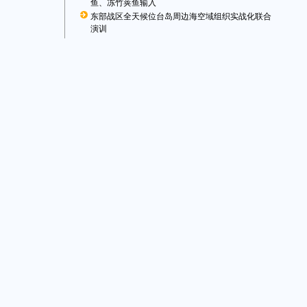
鱼、冻竹荚鱼输入
东部战区全天候位台岛周边海空域组织实战化联合
演训