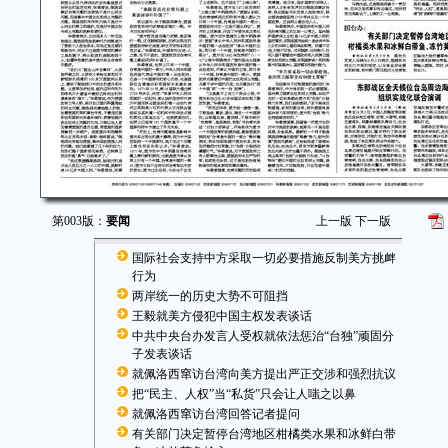
第003版：
要闻
上一版
下一版
国际社会支持中方采取一切必要措施反制美方挑衅
行为
两岸统一的历史大势不可阻挡
王毅就美方侵犯中国主权发表谈话
中共中央台办发言人受权就依法惩治“台独”顽固分
子发表谈话
就佩洛西窜访台湾向美方提出严正交涉和强烈抗议
把“民主、人权”当“私货”只会让人嗤之以鼻
就佩洛西窜访台湾回答记者提问
有关部门决定暂停台湾地区柑橘类水果和冰鲜白带