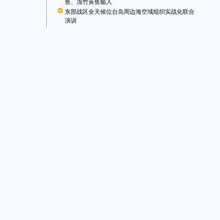
鱼、冻竹荚鱼输入
东部战区全天候位台岛周边海空域组织实战化联合
演训