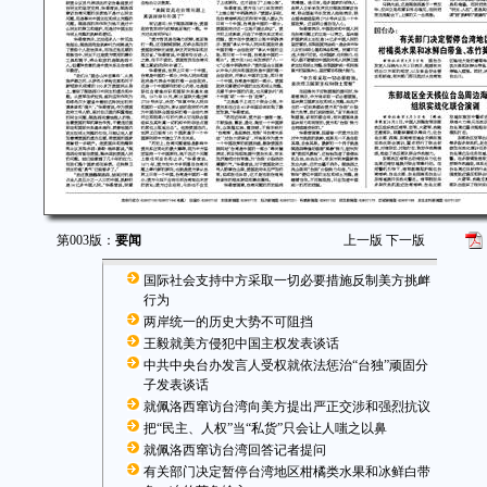
第003版：
要闻
上一版
下一版
国际社会支持中方采取一切必要措施反制美方挑衅
行为
两岸统一的历史大势不可阻挡
王毅就美方侵犯中国主权发表谈话
中共中央台办发言人受权就依法惩治“台独”顽固分
子发表谈话
就佩洛西窜访台湾向美方提出严正交涉和强烈抗议
把“民主、人权”当“私货”只会让人嗤之以鼻
就佩洛西窜访台湾回答记者提问
有关部门决定暂停台湾地区柑橘类水果和冰鲜白带