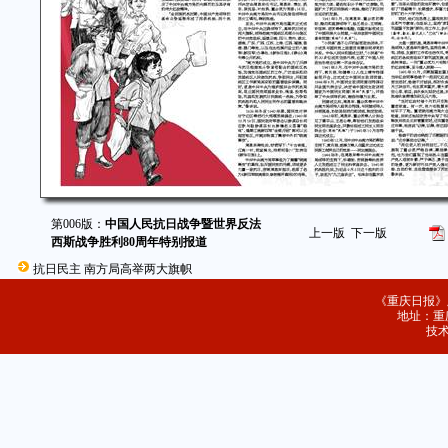
第006版：
中国人民抗日战争暨世界反法
上一版
下一版
西斯战争胜利80周年特别报道
抗日民主 南方局高举两大旗帜
《重庆日报》
地址：重庆
技