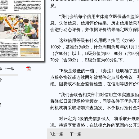
员。
“我们会给每个信用主体建立医保基金监管
息、失信信息、信用评价结果、历史信用信息
会进行动态评价，并依据评价结果确定医疗保
这些信用等级有什么用呢？按照《办法》，
100分，基准分为0分，计分周期为每年的1月1
（含90分）以上，B级分值为80—90分（含80
70分（含60分），E级分值为60分以下。
版
下一版
“E级是最低的一档，《办法》还明确了直接
点服务协议或连续两年被暂停定点服务协议，
个
绝、阻挠或不配合监督检查，在信用等级评价
“我们会联合相关部门对信用主体实施激励或
将降低日常现场检查频次，同等条件下优先开
书
药机构将采取增加抽查频次、不予拨付预付金
对评定为D级的失信参保人，将采取开展医
况、待遇享受资格，在法律允许的范围内公开
3
上一篇
下一篇