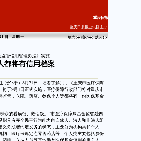
重庆日报
重庆日报报业集团主办
 01 日 星期
一
放大
缩小
默认
金监管信用管理办法》实施
人都将有信用档案
生 张仆于）8月31日，记者了解到，《重庆市医疗保障
）将于9月1日正式实施，医疗保障行政部门将对重庆市
类监管，医院、药店、参保个人等都将有一份医保基金
众的看病钱、救命钱。”市医疗保障局基金监管处四
是指具有完全民事行为能力的自然人、法人和非法人组
定义务或者约定义务的状态，主要分为机构类和个人
机构、医疗保障定点零售药店等；个人类主要包括参保
、药师、医技人员等其他涉及医保基金使用的相关人