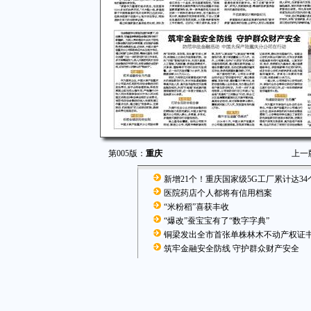
第005版：
重庆
上一
新增21个！重庆国家级5G工厂累计达34
医院药店个人都将有信用档案
“米粉稻”喜获丰收
“爆改”蚕宝宝有了“数字字典”
铜梁发出全市首张单株林木不动产权证
筑牢金融安全防线 守护群众财产安全