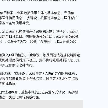
信用档案，档案包括信用主体的基本信息、守信信
等医保信用信息。”龚琤说，根据这些信息，医保部门
障基金监管信用等级。
定点医药机构信用评价采取积分制计算得分，满分为
日起至12月31日。信用等级分为五级：A级分值为90分
分），C级分值为70—80分（含70分），D级分值为60—
列入E级的情形。”龚琤说，涉及因违法违规被解除定
受到处理处罚后拒不改正、拒不执行处理处罚决定，拒
中弄虚作假等七种情况。
惩戒。”龚琤说，比如评定为A级的定点医药机构，
展医疗保障新政策业务试点等。对评定为E级的定点医
等惩戒措施。
保法治教育，重新审核其历史待遇享受情况、结算情
违法、失信信息等惩戒措施。