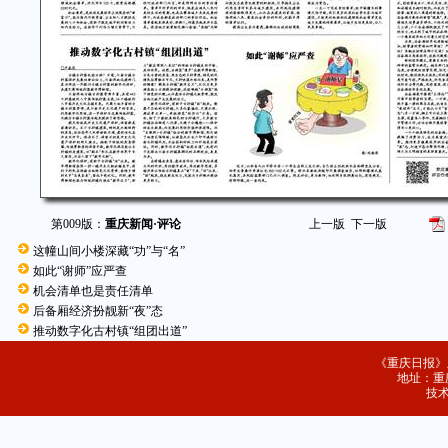
第009版：
重庆新闻·评论
上一版
下一版
这幢山间小楼深藏“功”与“名”
如此“谢师”应严查
机会清单也是责任清单
后备厢经济扮靓新“夜”态
推动数字化古村镇“组团出道”
《重庆日报》
地址：重庆
技