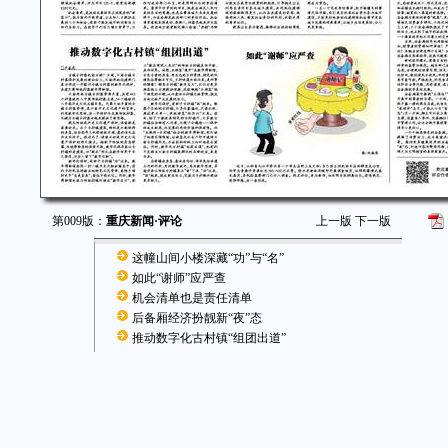
第009版：
重庆新闻·评论
上一版
下一版
这幢山间小楼深藏“功”与“名”
如此“谢师”应严查
机会清单也是责任清单
后备厢经济扮靓新“夜”态
推动数字化古村镇“组团出道”