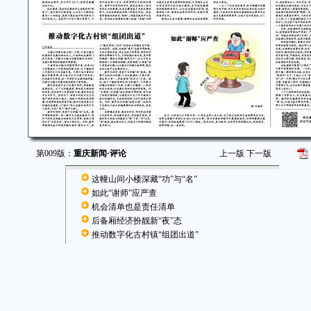
第009版：
重庆新闻·评论
上一版
下一版
这幢山间小楼深藏“功”与“名”
如此“谢师”应严查
机会清单也是责任清单
后备厢经济扮靓新“夜”态
推动数字化古村镇“组团出道”