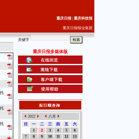
重庆日报
|
重庆科技报
重庆日报报业集团
关键字
重庆日报多媒体版
嘱托
嘱托
2022
八月
嘱托
日
一
二
三
四
五
六
1
2
3
4
5
6
7
8
9
10
11
12
13