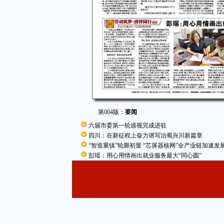
第004版：
要闻
六届市委第一轮巡视完成进驻
四川：在新征程上奋力谱写治蜀兴川新篇章
“智造重镇”轮廓初显 “芯屏器核网”全产业链加速发
彭瑶：用心用情画出就业服务最大“同心圆”