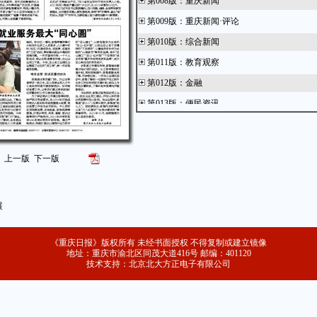
第008版
：
重庆新闻
第009版
：
重庆新闻·评论
第010版
：
综合新闻
第011版
：
教育观察
第012版
：
金融
第013版
：
便民资讯
上一版
下一版
展
《重庆日报》版权所有 未经书面授权 不得复制或建立镜像
地址：重庆市渝北区同茂大道416号 邮编：401120
技术支持：北京北大方正电子有限公司