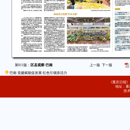
第011版：
区县观察·巴南
上一版
下一版
巴南 党建赋能促发展 红色引领添活力
《重庆日报》
地址：重庆
技