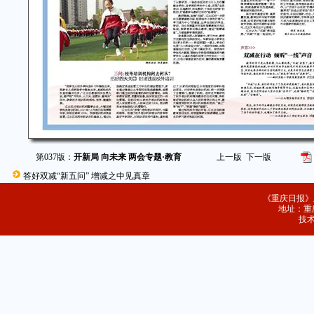
第037版：
开新局 向未来 两会专题·教育
上一版
下一版
答好双减“新五问” 增减之中见真章
《重庆日报》
地址：重庆
技