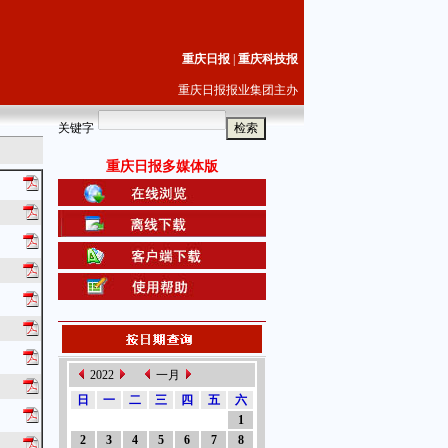
重庆日报
|
重庆科技报
重庆日报报业集团主办
关键字
重庆日报多媒体版
2022
一月
日
一
二
三
四
五
六
1
2
3
4
5
6
7
8