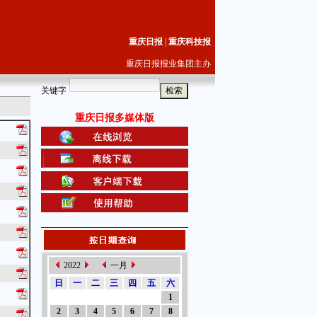
重庆日报
|
重庆科技报
重庆日报报业集团主办
关键字
重庆日报多媒体版
2022
一月
日
一
二
三
四
五
六
1
2
3
4
5
6
7
8