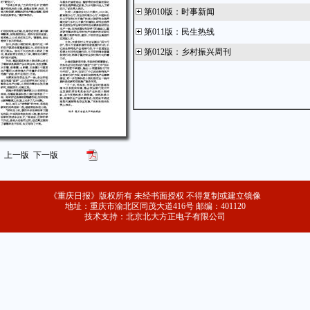
第010版
：
时事新闻
第011版
：
民生热线
第012版
：
乡村振兴周刊
上一版
下一版
《重庆日报》版权所有 未经书面授权 不得复制或建立镜像
地址：重庆市渝北区同茂大道416号 邮编：401120
技术支持：北京北大方正电子有限公司