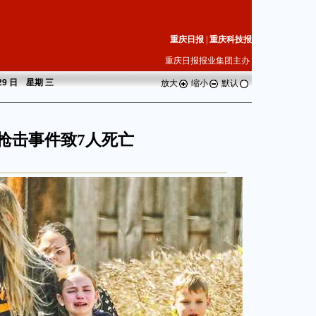
重庆日报
|
重庆科技报
重庆日报报业集团主办
 29 日 星期
三
放大
缩小
默认
枪击事件致7人死亡