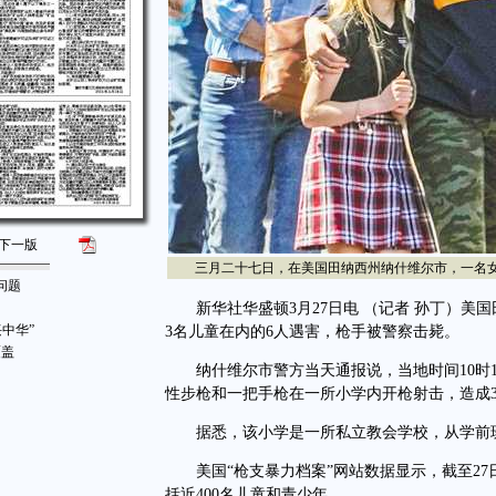
下一版
三月二十七日，在美国田纳西州纳什维尔市，一名女
问题
新华社华盛顿3月27日电 （记者 孙丁）美国
中华”
3名儿童在内的6人遇害，枪手被警察击毙。
覆盖
纳什维尔市警方当天通报说，当地时间10时1
性步枪和一把手枪在一所小学内开枪射击，造成
据悉，该小学是一所私立教会学校，从学前班到
美国“枪支暴力档案”网站数据显示，截至27日
括近400名儿童和青少年。