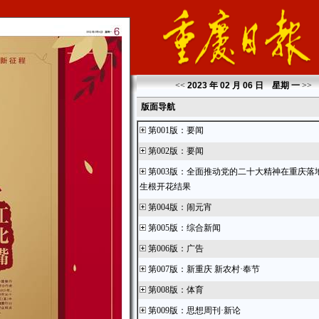
<<
2023 年 02 月 06 日 星期
一
>>
版面导航
第001版
：
要闻
第002版
：
要闻
第003版
：
全面推动党的二十大精神在重庆落
生根开花结果
第004版
：
闹元宵
第005版
：
综合新闻
第006版
：
广告
第007版
：
新重庆 新农村·奉节
第008版
：
体育
第009版
：
思想周刊·新论