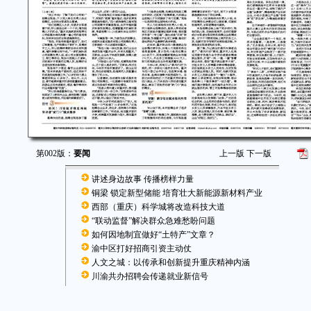
第002版：
要闻
上一版
下一版
讲述身边故事 传播榜样力量
铜梁 锁定新型储能 培育壮大新能源新材料产业
西部（重庆）科学城将改造科技大道
“联动监督”解决群众急难愁盼问题
如何因地制宜做好“土特产”文章？
渝中区打好招商引资主动仗
人文之城：以传承和创新提升重庆精神内涵
川渝共办招聘会传递就业新信号