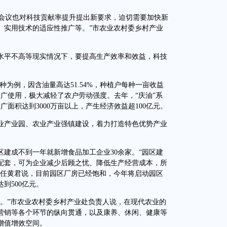
会议也对科技贡献率提升提出新要求，迫切需要加快新
、实用技术的适应性推广等。”市农业农村委乡村产业
平不高等现实情况下，要提高生产效率和效益，科技
为例，因含油量高达51.54%，种植户每种一亩收益
推广使用，极大减轻了农户劳动强度。去年，“庆油”系
广面积达到3000万亩以上，产生经济效益超100亿元。
产业园、农业产业强镇建设，着力打造特色优势产业
成不到一年就新增食品加工企业30余家。“园区建
配套，可为企业减少后顾之忧、降低生产经营成本，所
主任黄君说，目前园区厂房已经饱和，今年将启动园区
到500亿元。
”市农业农村委乡村产业处负责人说，在现代农业的
营销等各个环节的纵向贯通，以及康养、休闲、健康等
增值增效空间。