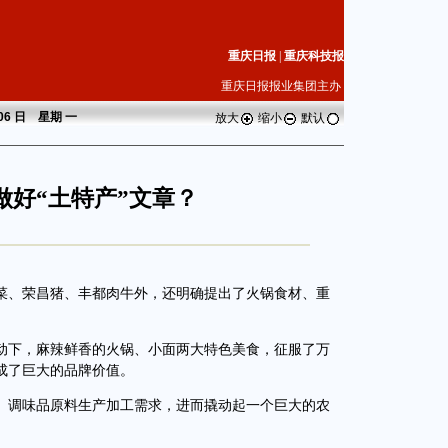
重庆日报
|
重庆科技报
重庆日报报业集团主办
 06 日 星期
一
放大
缩小
默认
做好“土特产”文章？
、荣昌猪、丰都肉牛外，还明确提出了火锅食材、重
下，麻辣鲜香的火锅、小面两大特色美食，征服了万
成了巨大的品牌价值。
调味品原料生产加工需求，进而撬动起一个巨大的农