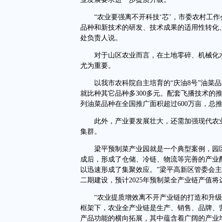
“农业要强离不开科技‘芯’，市委农村工作
品种和新技术的研发、技术成果的适用性转化
处负责人说。
对于山区农业而言，在土地零碎、机械化水
尤为重要。
以我市农科院自主培育的“庆油8号”油菜品种
就比种其它品种多300多元。配套飞播技术的
列油菜品种在全国推广面积超过600万亩，总推
此外，产业要发展壮大，还需加强现代农业
集群。
梁平预制菜产业园就是一个典型案例，园区建
成后，形成了仓储、冷链、物流等完善的产业
以迅速形成了集聚效应。”梁平高新区管委会
二期建设，预计2025年预制菜全产业链产值将达
“农业提质增效离不开产业链的打造和升级。
框架下，农业全产业链是生产、销售、品牌、
产品功能的横向拓展，其中蕴含着广阔的产业