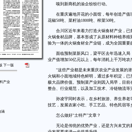
嗅到新商机的渝企纷纷行动。
在重庆遍地开花的小面馆，每年创造产值现已超
花椒50吨、菜籽油1800吨、榨菜50吨。
合川区近年来着力打造火锅食材产业，已集聚
火锅食材品牌，基本形成了从原材料种植养殖
验为一体的火锅食材全产业链，成为全国重要
面临预制菜新风口，梁平区去年迅速入局，目
业产值增加50亿元以上，每年消耗上千万吨农
版
下一版
“这些产业都是未来重庆农业产业发展的潜力
火锅和小面地域特色鲜明，通过多年积淀，已
材料产业
极大品牌价值。预制菜产业则因入局早，目前
整合、行业规范，以及加工技术、冷链物流等
孙凌宇同时表示，在乡村旅游、养生养老等
技艺，发展农家小吃、手工艺品、特色民宿等
内涵
怎么做好“土特产”文章？
无论是传统的优势产业，还是方兴未艾的新兴
业发展要求进一步提质升级。