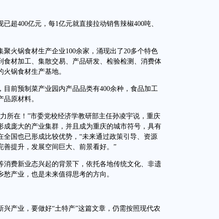
400亿元，每1亿元就直接拉动销售辣椒400吨、
火锅食材生产企业100余家，涌现出了20多个特色
到食材加工、集散交易、产品研发、检验检测、消费体
的火锅食材生产基地。
前预制菜产业园内产品品类有400余种，食品加工
产品原材料。
所在！”市委党校经济学教研部主任孙凌宇说，重庆
形成庞大的产业集群，并且成为重庆的城市符号，具有
在全国也已形成比较优势，“未来通过政策引导、资源
完善提升，发展空间巨大、前景看好。”
消费新业态兴起的背景下，依托各地传统文化、非遗
乡愁产业，也是未来值得思考的方向。
产业，要做好“土特产”这篇文章，仍需按照现代农