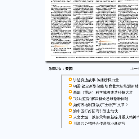
第002版：
要闻
上一
讲述身边故事 传播榜样力量
铜梁 锁定新型储能 培育壮大新能源新
西部（重庆）科学城将改造科技大道
“联动监督”解决群众急难愁盼问题
如何因地制宜做好“土特产”文章？
渝中区打好招商引资主动仗
人文之城：以传承和创新提升重庆精神
川渝共办招聘会传递就业新信号