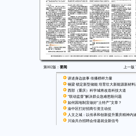
第002版：
要闻
上一版
讲述身边故事 传播榜样力量
铜梁 锁定新型储能 培育壮大新能源新材料
西部（重庆）科学城将改造科技大道
“联动监督”解决群众急难愁盼问题
如何因地制宜做好“土特产”文章？
渝中区打好招商引资主动仗
人文之城：以传承和创新提升重庆精神内
川渝共办招聘会传递就业新信号