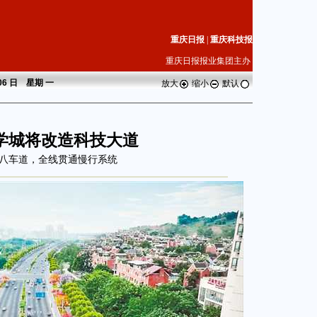
重庆日报
|
重庆科技报
重庆日报报业集团主办
 06 日 星期
一
放大
缩小
默认
学城将改造科技大道
八车道，全线贯通慢行系统