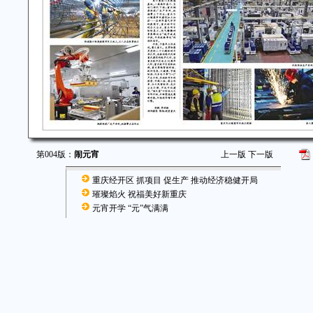
第004版：
闹元宵
上一版
下一版
重庆经开区 抓项目 促生产 推动经济稳健开局
璀璨焰火 祝福美好新重庆
元宵开学 “元”气满满