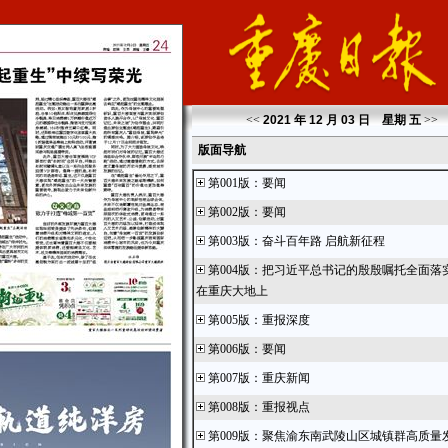
<<
2021 年 12 月 03 日 星期
五
>>
版面导航
第001版
：
要闻
第002版
：
要闻
第003版
：
奋斗百年路 启航新征程
第004版
：
把习近平总书记的殷殷嘱托全面落
在重庆大地上
第005版
：
重报深度
第006版
：
要闻
第007版
：
重庆新闻
第008版
：
重报视点
第009版
：
聚焦渝东南武陵山区城镇群高质量