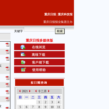
重庆日报
|
重庆科技报
重庆日报报业集团主办
关键字
重庆日报多媒体版
实
2021
十二月
日
一
二
三
四
五
六
1
2
3
4
发
5
6
7
8
9
10
11