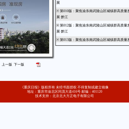
展
第010版
：
聚焦渝东南武陵山区城镇群高质量
展·黔江
第012版
：
聚焦渝东南武陵山区城镇群高质量
展·黔江
第013版
：
聚焦渝东南武陵山区城镇群高质量
展·武隆
第014版
：
聚焦渝东南武陵山区城镇群高质量
展·秀山
上一版
下一版
第016版
：
聚焦渝东南武陵山区城镇群高质量
展·石柱
第017版
：
聚焦渝东南武陵山区城镇群高质量
《重庆日报》版权所有 未经书面授权 不得复制或建立镜像
展·酉阳
地址：重庆市渝北区同茂大道416号 邮编：401120
技术支持：北京北大方正电子有限公司
第018版
：
聚焦渝东南武陵山区城镇群高质量
展·彭水
第019版
：
金融
第020版
：
综合新闻
第021版
：
共赏百本好书