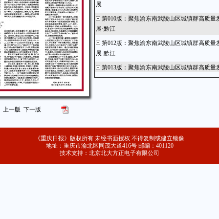
展
第010版
：
聚焦渝东南武陵山区城镇群高质量
展·黔江
第012版
：
聚焦渝东南武陵山区城镇群高质量
展·黔江
第013版
：
聚焦渝东南武陵山区城镇群高质量
展·武隆
第014版
：
聚焦渝东南武陵山区城镇群高质量
展·秀山
上一版
下一版
第016版
：
聚焦渝东南武陵山区城镇群高质量
展·石柱
《重庆日报》版权所有 未经书面授权 不得复制或建立镜像
第017版
：
聚焦渝东南武陵山区城镇群高质量
地址：重庆市渝北区同茂大道416号 邮编：401120
展·酉阳
技术支持：北京北大方正电子有限公司
第018版
：
聚焦渝东南武陵山区城镇群高质量
展·彭水
第019版
：
金融
第020版
：
综合新闻
第021版
：
共赏百本好书