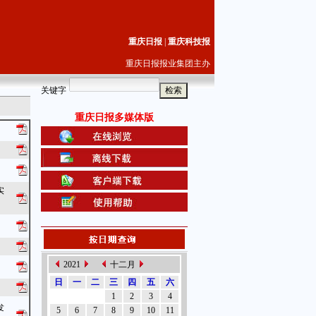
重庆日报
|
重庆科技报
重庆日报报业集团主办
关键字
重庆日报多媒体版
实
2021
十二月
日
一
二
三
四
五
六
1
2
3
4
发
5
6
7
8
9
10
11