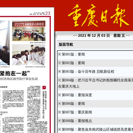
<<
2021 年 12 月 03 日 星期
五
>>
版面导航
第001版
：
要闻
第002版
：
要闻
第003版
：
奋斗百年路 启航新征程
第004版
：
把习近平总书记的殷殷嘱托全面落
在重庆大地上
第005版
：
重报深度
第006版
：
要闻
第007版
：
重庆新闻
第008版
：
重报视点
第009版
：
聚焦渝东南武陵山区城镇群高质量