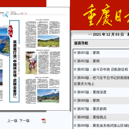
<<
2021 年 12 月 03 日
版面导航
第001版
：
要闻
第002版
：
要闻
第003版
：
奋斗百年路 启航新征程
第004版
：
把习近平总书记的殷殷
在重庆大地上
第005版
：
重报深度
第006版
：
要闻
第007版
：
重庆新闻
第008版
：
重报视点
上一版
下一版
第009版
：
聚焦渝东南武陵山区城