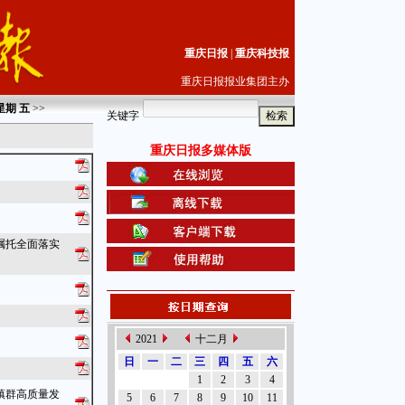
重庆日报
|
重庆科技报
重庆日报报业集团主办
 星期
五
>>
关键字
重庆日报多媒体版
嘱托全面落实
2021
十二月
日
一
二
三
四
五
六
1
2
3
4
镇群高质量发
5
6
7
8
9
10
11