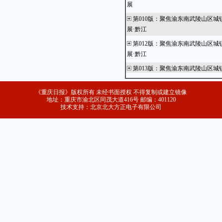
展
第010版
：
聚焦渝东南武陵山区城
展·黔江
第012版
：
聚焦渝东南武陵山区城
展·黔江
第013版
：
聚焦渝东南武陵山区城
展·武隆
《重庆日报》版权所有 未经书面授权 不得复制或建立镜像
第014版
：
聚焦渝东南武陵山区城
地址：重庆市渝北区同茂大道416号 邮编：401120
展·秀山
技术支持：北京北大方正电子有限公司
第016版
：
聚焦渝东南武陵山区城
展·石柱
第017版
：
聚焦渝东南武陵山区城
展·酉阳
第018版
：
聚焦渝东南武陵山区城
展·彭水
第019版
：
金融
第020版
：
综合新闻
第021版
：
共赏百本好书