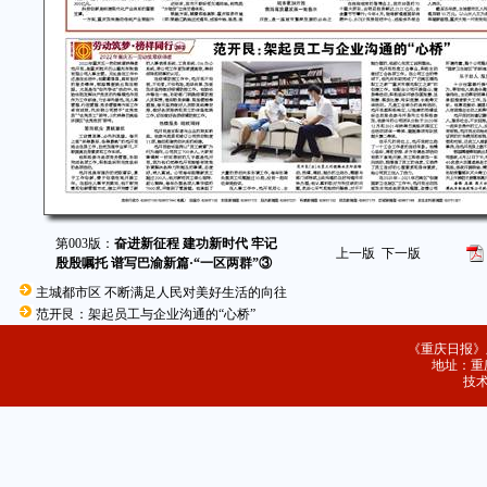
第003版：
奋进新征程 建功新时代 牢记
上一版
下一版
殷殷嘱托 谱写巴渝新篇·“一区两群”③
主城都市区 不断满足人民对美好生活的向往
范开艮：架起员工与企业沟通的“心桥”
《重庆日报》
地址：重庆
技