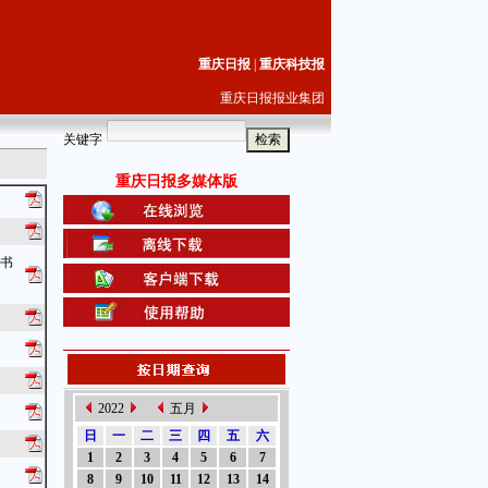
重庆日报
|
重庆科技报
重庆日报报业集团
关键字
重庆日报多媒体版
总书
2022
五月
日
一
二
三
四
五
六
1
2
3
4
5
6
7
8
9
10
11
12
13
14