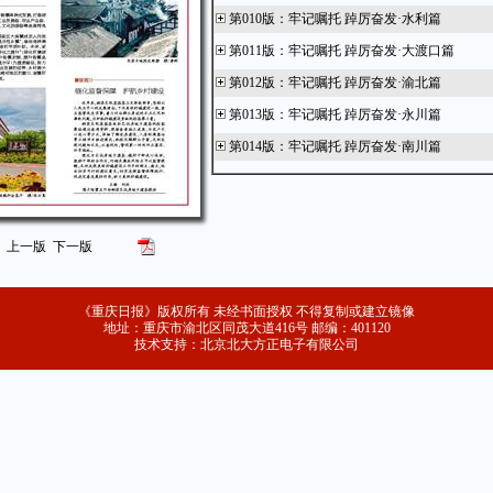
第010版
：
牢记嘱托 踔厉奋发·水利篇
第011版
：
牢记嘱托 踔厉奋发·大渡口篇
第012版
：
牢记嘱托 踔厉奋发·渝北篇
第013版
：
牢记嘱托 踔厉奋发·永川篇
第014版
：
牢记嘱托 踔厉奋发·南川篇
第015版
：
牢记嘱托 踔厉奋发·铜梁篇
第016版
：
牢记嘱托 踔厉奋发 高质量党建引
庆银行业保险业高质量发展
上一版
下一版
第017版
：
便民资讯
《重庆日报》版权所有 未经书面授权 不得复制或建立镜像
地址：重庆市渝北区同茂大道416号 邮编：401120
技术支持：北京北大方正电子有限公司