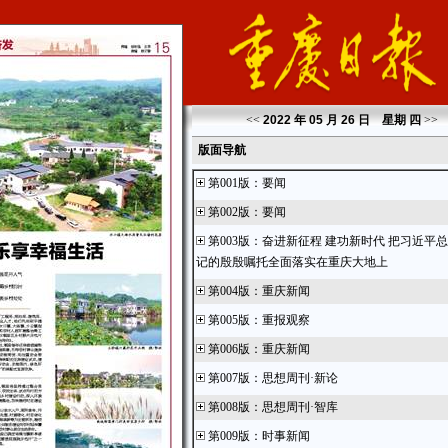
<<
2022 年 05 月 26 日 星期
四
>>
版面导航
第001版
：
要闻
第002版
：
要闻
第003版
：
奋进新征程 建功新时代 把习近平
记的殷殷嘱托全面落实在重庆大地上
第004版
：
重庆新闻
第005版
：
重报观察
第006版
：
重庆新闻
第007版
：
思想周刊·新论
第008版
：
思想周刊·智库
第009版
：
时事新闻