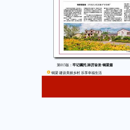
第015版：
牢记嘱托 踔厉奋发·铜梁篇
铜梁 建设美丽乡村 乐享幸福生活