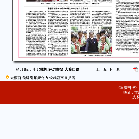
第011版：
牢记嘱托 踔厉奋发·大渡口篇
上一版
下一版
大渡口 党建引领聚合力 绘就蓝图显担当
《重庆日报》
地址：重庆
技