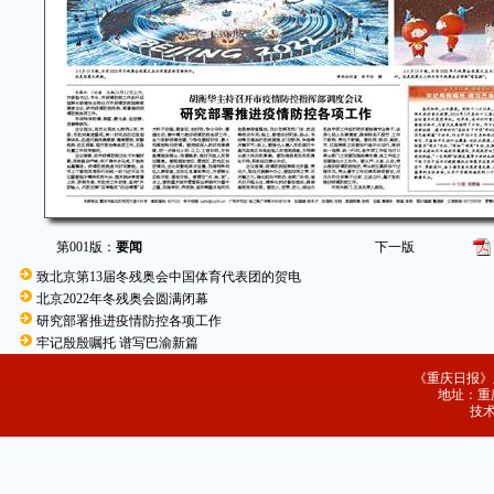
第001版：
要闻
下一版
致北京第13届冬残奥会中国体育代表团的贺电
北京2022年冬残奥会圆满闭幕
研究部署推进疫情防控各项工作
牢记殷殷嘱托 谱写巴渝新篇
《重庆日报》
地址：重庆
技