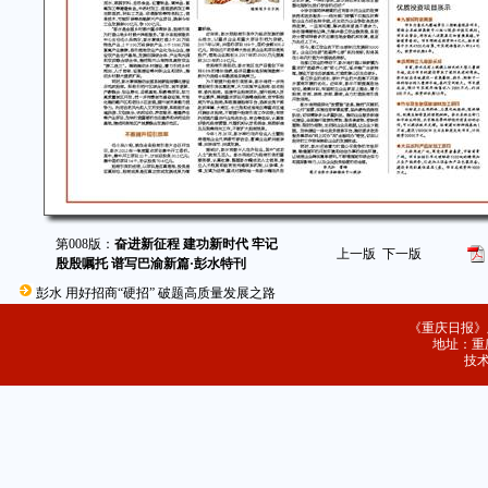
第008版：
奋进新征程 建功新时代 牢记
上一版
下一版
殷殷嘱托 谱写巴渝新篇·彭水特刊
彭水 用好招商“硬招” 破题高质量发展之路
《重庆日报》
地址：重庆
技