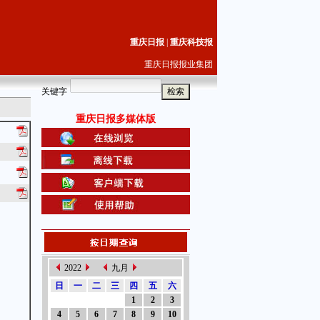
重庆日报
|
重庆科技报
重庆日报报业集团
关键字
重庆日报多媒体版
2022
九月
日
一
二
三
四
五
六
1
2
3
4
5
6
7
8
9
10