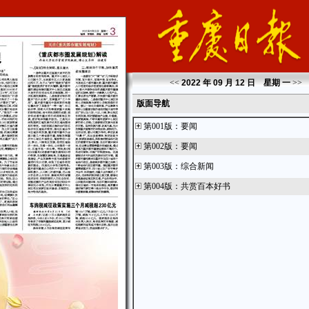
<<
2022 年 09 月 12 日 星期
一
>>
版面导航
第001版
：
要闻
第002版
：
要闻
第003版
：
综合新闻
第004版
：
共赏百本好书