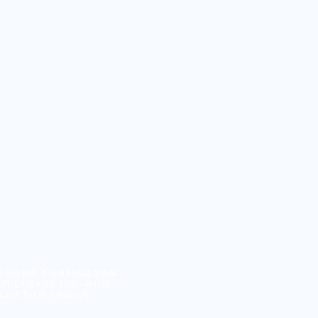
经书面授权 不得复制或建立镜像
大道416号 邮编：401120
京北大方正电子有限公司