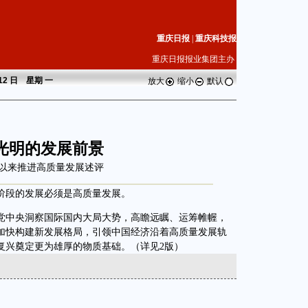
重庆日报
|
重庆科技报
重庆日报报业集团主办
 12 日 星期
一
放大
缩小
默认
光明的发展前景
以来推进高质量发展述评
段的发展必须是高质量发展。
中央洞察国际国内大局大势，高瞻远瞩、运筹帷幄，
加快构建新发展格局，引领中国经济沿着高质量发展轨
复兴奠定更为雄厚的物质基础。（详见2版）