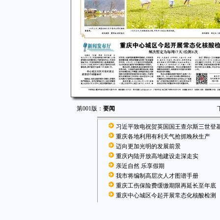
第001版：
要闻
习近平致电祝贺英国国王查尔斯三世登
重庆各地利用有利天气抢抓晚秋生产
迈向更加光明的发展前景
重庆内陆开放高地建设走深走实
亲近自然 乐享假期
我市将编制高层次人才图谱手册
重庆工伤保险费缓缴期限再延长至年底
重庆中心城区今起开展常态化核酸检测