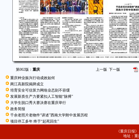
第002版：
重庆
上一版
下一版
重庆种业振兴行动成效如何
两江高新院揭牌成立
培育安全可信算力网络业态刻不容缓
发展新质生产力要紧扣人工智能“脉搏”
大学生脱口秀大赛决赛在重庆举行
政务简报
千余老照片老物件“讲述”西南大学附中发展历程
项目停工多年 终于“起死回生”
《重庆日报》
地址：重庆