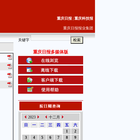
重庆日报
|
重庆科技报
重庆日报报业集团
关键字
重庆日报多媒体版
2023
十二月
日
一
二
三
四
五
六
1
2
3
4
5
6
7
8
9