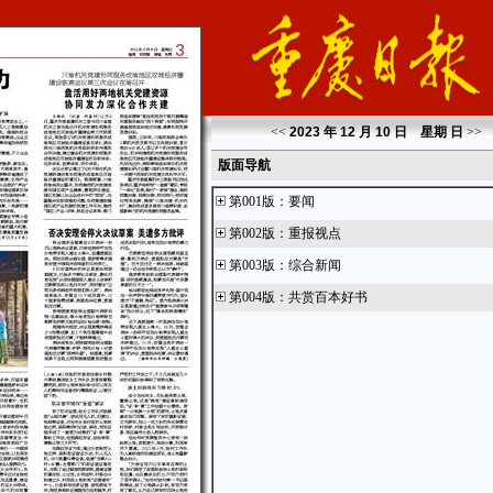
<<
2023 年 12 月 10 日 星期
日
>>
版面导航
第001版
：
要闻
第002版
：
重报视点
第003版
：
综合新闻
第004版
：
共赏百本好书