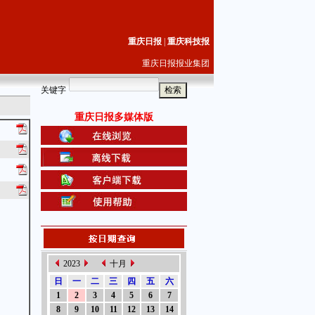
重庆日报
|
重庆科技报
重庆日报报业集团
关键字
重庆日报多媒体版
2023
十月
日
一
二
三
四
五
六
1
2
3
4
5
6
7
8
9
10
11
12
13
14