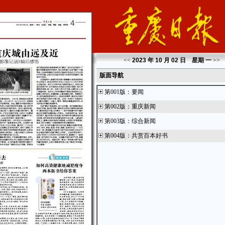
<<
2023 年 10 月 02 日 星期
一
>>
版面导航
第001版
：
要闻
第002版
：
重庆新闻
第003版
：
综合新闻
第004版
：
共赏百本好书