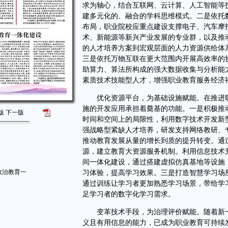
求为轴心，结合互联网、云计算、人工智能等
建多元化的、融合的学科思维模式。二是依托
布局，职业院校应重点建设支撑电子、汽车摩
术、新能源等新兴产业发展的专业群，以及推
的人才培养方案到宏观层面的人力资源供给体
三是依托万物互联在更大范围内开展高效率的
助算力、算法所构成的强大数据收集与分析能
素质技术技能型人才，增强职业教育服务经济
优化资源平台，为基础设施赋能。在推进职
施的开发应用承担着奠基的功能。一是积极推
版
下一版
时间和空间上的局限性，利用数字技术开发新
强战略型紧缺人才培养，研发支持网络教研、
推动教育发展从量的增长到质的提升转变。通
源，建立教育大资源服务机制。利用信息技术
间一体化建设，通过搭建虚拟仿真基地等设施
政治教育一
习体验，提高学习效果。三是打造智慧学习场
通过训练让学习者更加熟悉学习场景，带给学
足学习者的数字化学习需求。
变革技术手段，为治理评价赋能。随着新一
义且有用信息的能力，已成为职业教育可持续发