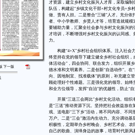
才资源，建立乡村文化振兴人才库，采取编制
队伍，构建起“乡镇文化干部+村文化专员+乡
做、责有人担。二是整合“三辅”人才。充分
者、中小学教师、乡贤人才等，培育造就规模
要辅助力量，汇聚全社会参与乡村文化振兴的
才培训，不断增强对乡村文化振兴的认同感、
力。
构建“4+X”乡村社会组织体系。注入社会力
终坚持在党的领导下建立健全乡村社会组织，成立
体活动会”，四会协同、联合发力，组织开展
版
下一版
德水准和文明素养。二是创新“自选动作”。在
向、因地制宜、找准载体”的原则，补充建立
践
顾处理好个性难题。三是强化党的领导。始终
和全方位领导，发挥“自治”的优越性，防止“自
开展“三送三会两比”乡村文化活动。组织丰
是“三送”推动资源下沉。坚持把社会效益放
戏、送电影“三下乡”活动，将不同内容、不
万户。二是“三会”激活内生动力。充分调动
积极性，定期举办乡村晚会、乡村艺术会、农
自己的歌曲、演绎身边的故事，培育时代新风