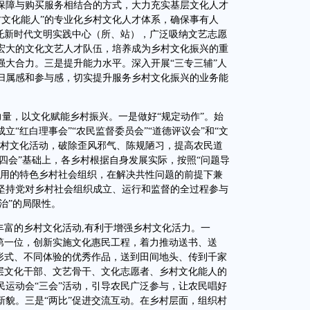
保障与购买服务相结合的方式，大力充实基层文化人才
村文化能人”的专业化乡村文化人才体系，确保事有人
依托新时代文明实践中心（所、站），广泛吸纳文艺志愿
宏大的文化文艺人才队伍，培养成为乡村文化振兴的重
强大合力。三是提升能力水平。深入开展“三专三辅”人
归属感和参与感，切实提升服务乡村文化振兴的业务能
量，以文化赋能乡村振兴。一是做好“规定动作”。始
“红白理事会”“农民监督委员会”“道德评议会”和“文
乡村文化活动，破除歪风邪气、陈规陋习，提高农民道
“四会”基础上，各乡村根据自身发展实际，按照“问题导
管用的特色乡村社会组织，在解决共性问题的前提下兼
坚持党对乡村社会组织成立、运行和监督的全过程参与
治”的局限性。
富的乡村文化活动,有利于增强乡村文化活力。一
在第一位，创新实施文化惠民工程，着力推动送书、送
同形式、不同体验的优秀作品，送到田间地头、传到千家
基层文化干部、文艺骨干、文化志愿者、乡村文化能人的
民运动会“三会”活动，引导农民广泛参与，让农民唱好
新貌。三是“两比”促进交流互动。在乡村层面，组织村