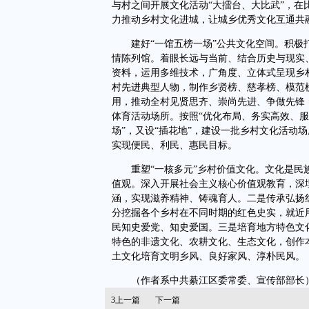
与村之间开展文化活动“大擂台、大比武”，
力推动乡村文化进城，让城乡优秀文化互通共
建好“一馆五榜一场”公共文化空间。积极打
情陈列馆。着眼长远与当前、结合历史与现实
资料，运用多维技术，广角度、立体式呈现乡
村先进典型人物，制作乡贤榜、慈孝榜、模范
用，推动全村见贤思齐、崇尚先进、争做先锋
体育活动场所。按照“优化布局、务实高效、服
场”，又设“插花地”，建设一批乡村文化活动
实现便民、利民、惠民目标。
重塑“一核多元”乡村价值文化。文化是民族
值观。深入开展社会主义核心价值观教育，深
涵，实现滋养精神、铸魂育人。二是传承弘扬
分挖掘各个乡村在不同时期的红色史实，就近
民知史爱党、知史爱国。三是培育地方特色文
特色的非遗文化、农耕文化、生态文化，创作
土文化培育文明乡风、良好家风、淳朴民风。
（作者系中共綦江区委常委、宣传部部长
3
上一篇
下一篇