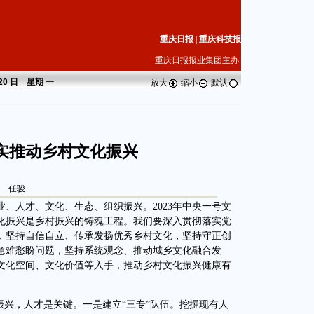
重庆日报
|
重庆科技报
重庆日报报业集团主办
 20 日 星期
一
放大
缩小
默认
实推动乡村文化振兴
任骏
人才、文化、生态、组织振兴。2023年中央一号文
化振兴是乡村振兴的铸魂工程。我们要深入贯彻落实党
，坚持自信自立、传承发扬优秀乡村文化，坚持守正创
急难愁盼问题，坚持系统观念、推动城乡文化融合发
文化空间、文化价值等入手，推动乡村文化振兴健康有
兴，人才是关键。一是建立“三专”队伍。挖掘现有人