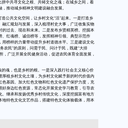
在比拼中共寻文化之根、共铸文化之魂；在城乡之间，着
融，推动城乡精神文明建设融合发展。
造公共文化空间，让乡村文化“活”起来。一是打造乡
、融汇规划与发展，深入梳理村史大事，广泛收集实物
村的过去、现在和未来。二是发布乡贤精英榜。挖掘本
榜、红魂榜、诚信榜等，发挥精神引领、典型示范作
，用榜样的力量带动提升乡村道德水平。三是建设文化
务农民”的原则，问需于民、问计于民，既建“大排
场所，广泛开展全民健身活动，促进农民体育全面发展，
的魂，也是乡村的根。一是深入践行社会主义核心价
埋厚植乡村文化土壤，为乡村文化赋予新的时代价值内
红色基因。加大红色文物和红色文化遗产保护力度，充
用好身边红色资源，常态化开展党史学习教育，引导农
化。继承和发扬优秀乡村传统文化，深度挖掘富有地方
本地特色文化文艺作品，搭建特色文化体验载体，用本
）