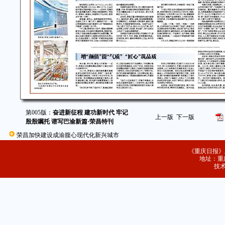
第005版：
奋进新征程 建功新时代 牢记
上一版
下一版
殷殷嘱托 谱写巴渝新篇·荣昌特刊
荣昌加快建设成渝腹心现代化新兴城市
《重庆日报》
地址：重庆
技