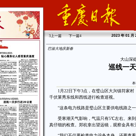
2023
年 01 月
3
上一篇
下一篇
4
巴渝大地庆新春
大山深
巡线一天
本
1月22日下午3点，在璧山区大兴镇符家村，
千伏莱秀东线和西线进行检查巡视。
“这条电力线路是璧山区主要供电线路之一，
受寒潮天气影响，气温只有5℃左右。来到
真仔细的检查。郑杭拿出望远镜，观察金具有
“我们不仅要检查电力设备本身，还要查看周