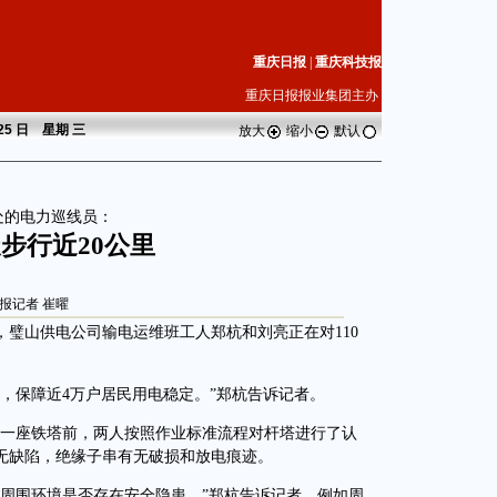
重庆日报
|
重庆科技报
重庆日报报业集团主办
 25 日 星期
三
放大
缩小
默认
处的电力巡线员：
步行近20公里
报记者 崔曜
璧山供电公司输电运维班工人郑杭和刘亮正在对110
保障近4万户居民用电稳定。”郑杭告诉记者。
一座铁塔前，两人按照作业标准流程对杆塔进行了认
无缺陷，绝缘子串有无破损和放电痕迹。
围环境是否存在安全隐患。”郑杭告诉记者，例如周