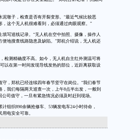
泥墩子，检查是否有开裂变形。“最近气候比较恶
形，这个无人机很难看到，必须通过肉眼观察。”
填写巡线记录。“无人机在空中拍照、摄像，操作人
方便地搜查线路隐患及缺陷。”郑杭介绍说，无人机还
，检测精确度不高。如今，无人机自主红外测温可将
员可以在第一时间发现导线发热的部位，近距离获取设
守，郑杭已经连续四年春节坚守在岗位。“我们春节
路，我们每隔两天巡查一次，上午8点半出发，一般到
需回公司值守，一旦有紧急情况必须及时赶到现场。
织890余辆抢修车、53辆发电车24小时待命，
人民用电安全可靠。