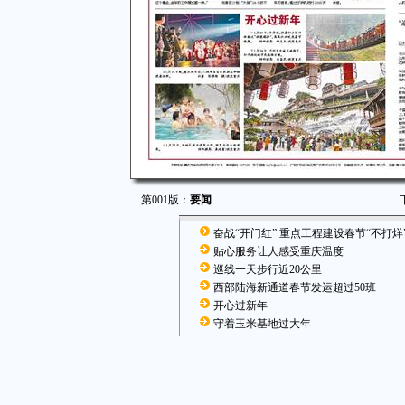
第001版：
要闻
奋战“开门红” 重点工程建设春节“不打烊
贴心服务让人感受重庆温度
巡线一天步行近20公里
西部陆海新通道春节发运超过50班
开心过新年
守着玉米基地过大年