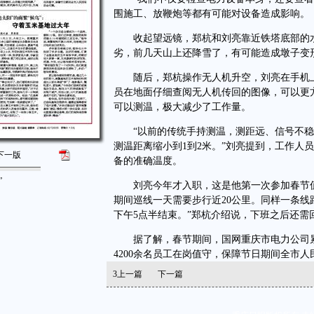
围施工、放鞭炮等都有可能对设备造成影响。
收起望远镜，郑杭和刘亮靠近铁塔底部的水
劣，前几天山上还降雪了，有可能造成墩子变
随后，郑杭操作无人机升空，刘亮在手机上
员在地面仔细查阅无人机传回的图像，可以更
可以测温，极大减少了工作量。
“以前的传统手持测温，测距远、信号不稳
测温距离缩小到1到2米。”刘亮提到，工作人
下一版
备的准确温度。
”
刘亮今年才入职，这是他第一次参加春节值
期间巡线一天需要步行近20公里。同样一条线
下午5点半结束。”郑杭介绍说，下班之后还
据了解，春节期间，国网重庆市电力公司累计组
4200余名员工在岗值守，保障节日期间全市
3
上一篇
下一篇