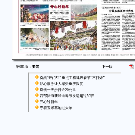
第001版：
要闻
下一版
奋战“开门红” 重点工程建设春节“不打烊”
贴心服务让人感受重庆温度
巡线一天步行近20公里
西部陆海新通道春节发运超过50班
开心过新年
守着玉米基地过大年