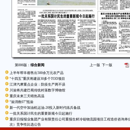
第006版：
综合新闻
上一版
下一版
上半年帮丰都售出500余万元农产品
“十四五”重庆将建设30多个TOD项目
江津汽摩重点企业：防疫生产两不误
川渝将共建巴蜀传统村落数字博物馆
重庆未来三天晴热高温
“渝消救07”抵渝
新一代空中加油机运油-20投入新时代练兵备战
一批关系国计民生的重要新规今日起施行
重庆日报报业集团产业有限责任公司重报生鲜冷链物流园项目工程造价咨询单
次）竞争性比选公告