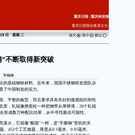
重庆日报
|
重庆科技报
重庆日报报业集团主办
月 18 日 星期
二
放大
缩小
默认
钢”不断取得新突破
李楠楠
尖的基础钢铁材料。近年来，我国不锈钢研发团队步
彰显了中国制造的实力。
面、平整的板型，而且要求具有良好的微观组织和性
机里，轧辊像擀面杖一样把钢带从厚擀薄，20个轧辊
合形成数万种配比结果，从中寻找最佳可能性。
退火，它就像“醒面”一样，是“手撕钢”变软的关
、452个工艺难题，厚度从0.1毫米、0.05毫米、