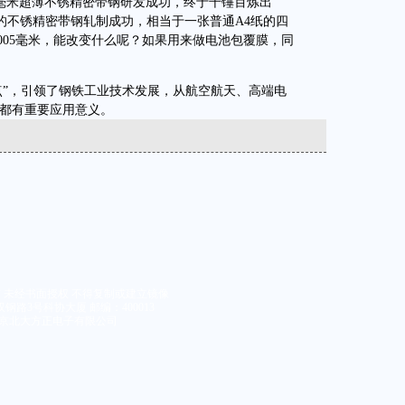
.02毫米超薄不锈精密带钢研发成功，终于千锤百炼出
15毫米的不锈精密带钢轧制成功，相当于一张普通A4纸的四
005毫米，能改变什么呢？如果用来做电池包覆膜，同
”，引领了钢铁工业技术发展，从航空航天、高端电
都有重要应用意义。
 未经书面授权 不得复制或建立镜像
路3号科协大厦 邮编：400013
京北大方正电子有限公司