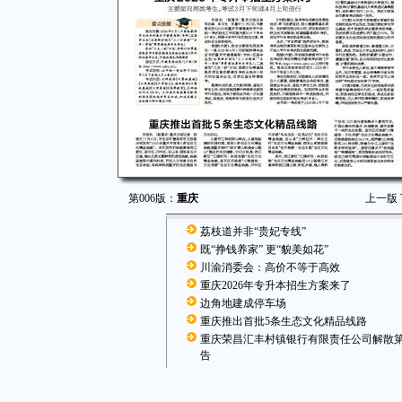
第006版：
重庆
上一版
荔枝道并非“贵妃专线”
既“挣钱养家” 更“貌美如花”
川渝消委会：高价不等于高效
重庆2026年专升本招生方案来了
边角地建成停车场
重庆推出首批5条生态文化精品线路
重庆荣昌汇丰村镇银行有限责任公司解散
告