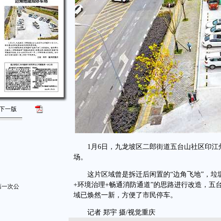
下一版
1月6日，九龙坡区二郎街道五台山社区印江
场。
这片区域曾是拆迁后闲置的“边角飞地”，垃圾
+环境治理+畅通消防通道”的思路进行改造，五
第一次公
域已焕然一新，方便了市民停车。
记者 郑宇 摄/视觉重庆