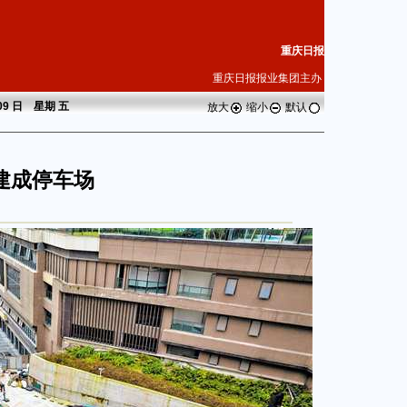
重庆日报
重庆日报报业集团主办
 09 日 星期
五
放大
缩小
默认
建成停车场