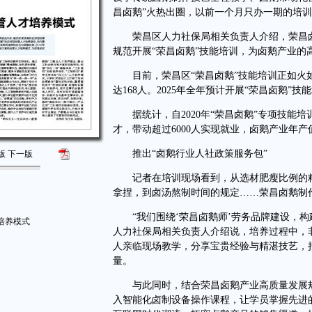
昌卤鹅”火热出圈，以前一个月只办一期的培
荣昌区人力社保局相关负责人介绍，荣昌卤
规范开展“荣昌卤鹅”技能培训，为卤鹅产业的
目前，荣昌区“荣昌卤鹅”技能培训正如火如
达168人。2025年全年预计开展“荣昌卤鹅”技
据统计，自2020年“荣昌卤鹅”专项技能培
才，带动超过6000人实现就业，卤鹅产业年产
推出“卤鹅行业人社政策服务包”
版
下一版
记者在培训现场看到，从选材肥瘦比例的精
拿捏，到卤汤熬制时间的规定……荣昌卤鹅制
“我们围绕‘荣昌卤鹅师’劳务品牌建设，构
培养模式
人力社保局相关负责人介绍说，培养过程中，
人亲临现场教学，分享宝贵经验与精湛技艺，
量。
与此同时，结合荣昌卤鹅产业高质量发展规
入智能化卤制设备操作课程，让学员掌握先进