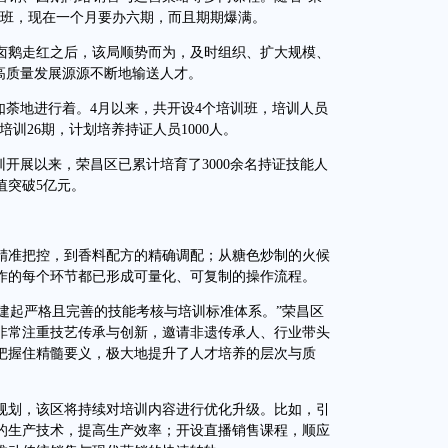
训班，现在一个月要办六期，而且期期爆满。
鹅走红之后，该局顺势而为，及时组织、扩大规模、
高质量发展源源不断地输送人才。
荼地进行着。4月以来，共开设4个培训班，培训人员
能培训26期，计划培养持证人员1000人。
训开展以来，荣昌区已累计培育了3000余名持证技能人
值突破5亿元。
准把控，到香料配方的精确调配；从糖色炒制的火候
作的每个环节都已形成可量化、可复制的操作流程。
建起严格且完善的技能考核与培训标准体系。”荣昌区
非常注重技艺传承与创新，邀请非遗传承人、行业带头
把握住精髓要义，极大地提升了人才培养的层次与质
划，该区将持续对培训内容进行优化升级。比如，引
的生产技术，提高生产效率；开设直播销售课程，顺应