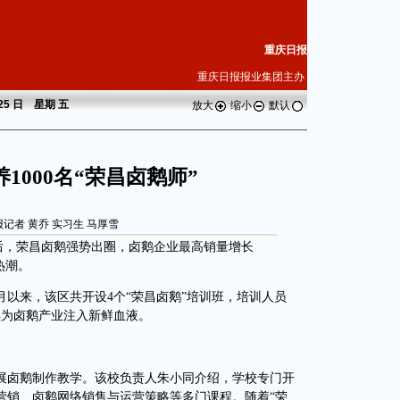
重庆日报
重庆日报报业集团主办
 25 日 星期
五
放大
缩小
默认
1000名“荣昌卤鹅师”
记者 黄乔 实习生 马厚雪
后，荣昌卤鹅强势出圈，卤鹅企业最高销量增长
热潮。
以来，该区共开设4个“荣昌卤鹅”培训班，培训人员
持续为卤鹅产业注入新鲜血液。
卤鹅制作教学。该校负责人朱小同介绍，学校专门开
营销、卤鹅网络销售与运营策略等多门课程。随着“荣