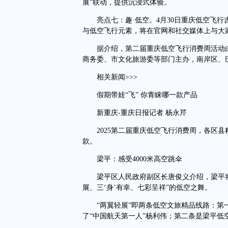
展”联动，提供沉浸式体验。
亮点七：趣·低空。4月30日重庆低空飞行吉
与低空飞行元素，将在官网和社交媒体上与大
据介绍，第二届重庆低空飞行消费周活动由
商务委、市文化旅游委等部门主办，南岸区、
相关新闻>>>
假期带娃“飞” 你青睐哪一款产品
新重庆-重庆日报记者 杨永芹
2025第二届重庆低空飞行消费周，各区县
款。
梁平：感受4000米高空跳伞
梁平区人民政府副区长唐俊义介绍，梁平将以
展、三‘身’有幸、七彩呈祥”的低空之舞。
“两翼轻展”即两条低空文旅精品线路：第一
了“中国航天第一人”杨利伟；第二条是梁平低