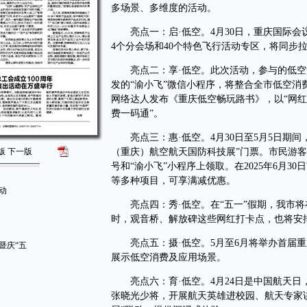
多场景、多维度的活动。
亮点一：启·低空。4月30日，重庆国际会
4个分会场和40个特色飞行活动专区，将同步
亮点二：享·低空。此次活动，参与的低空消
发的“渝小飞”微信小程序，将整合全市低空消
网络达人发布《重庆低空畅玩路书》，以“网红
费一码通”。
亮点三：惠·低空。4月30日至5月5日期间，将
版
下一版
（重庆）航空航天国防科技展”门票。市民游客可每日
号和“渝小飞”小程序上领取。在2025年6月
等多种项目，可享满减优惠。
动
亮点四：秀·低空。在“五一”假期，我市将
时，观音桥、解放碑这些网红打卡点，也将安
亮点五：摄·低空。5月至6月将举办首届重
暨庆“五
展示低空消费及应用场景。
亮点六：育·低空。4月24日是中国航天日
张晓光少将，开展航天英雄进校园、航天专家讲