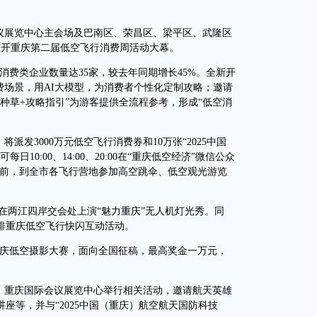
议展览中心主会场及巴南区、荣昌区、梁平区、武隆区
拉开重庆第二届低空飞行消费周活动大幕。
费类企业数量达35家，较去年同期增长45%。全新开
费场景，用AI大模型，为消费者个性化定制攻略；邀请
种草+攻略指引”为游客提供全流程参考，形成“低空消
派发3000万元低空飞行消费券和10万张“2025中国
10:00、14:00、20:00在“重庆低空经济”微信公众
30日前，到全市各飞行营地参加高空跳伞、低空观光游览
在两江四岸交会处上演“魅力重庆”无人机灯光秀。同
排重庆低空飞行快闪互动活动。
庆低空摄影大赛，面向全国征稿，最高奖金一万元，
，重庆国际会议展览中心举行相关活动，邀请航天英雄
座等，并与“2025中国（重庆）航空航天国防科技