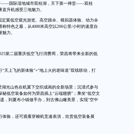
肾——国际湿地城市双桂湖，天下第一禅堂——双桂
乘直升机感受三地魅力。
定翼低空观光游览、高空跳伞、模拟器体验、动力伞
特色之最，从4000米高空以200公里/小时的速度自
限魅力。
025第二届重庆低空飞行消费周，荣昌将带来全新的低
天上飞的新体验”+“地上火的老味道”双线联动，打
湖光山色在机翼下交织成画的全新场景；沉浸式参与
秘低空装备如何为荣昌插上“云端翅膀”；乘坐“低空文
非遗，到夏布小镇做手办，到古佛山瞰美景，实现“空中
体验，还可观看穿梭机竞速表演，欣赏低空装备展