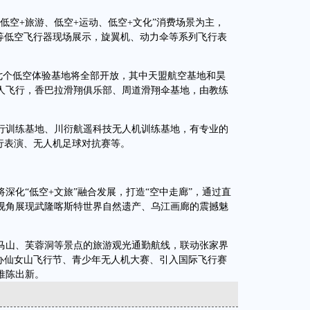
空+旅游、低空+运动、低空+文化”消费场景为主，
机等低空飞行器现场展示，旋翼机、动力伞等系列飞行表
七个低空体验基地将全部开放，其中天盟航空基地和昊
人飞行，香巴拉滑翔俱乐部、周道滑翔伞基地，由教练
训练基地、川衍航遥科技无人机训练基地，有专业的
行表演、无人机足球对抗赛等。
化“低空+文旅”融合发展，打造“空中走廊”，通过直
视角展现武隆喀斯特世界自然遗产、乌江画廊的震撼魅
山、芙蓉洞等景点的旅游观光通勤航线，联动张家界
举办仙女山飞行节、青少年无人机大赛、引入国际飞行赛
推陈出新。