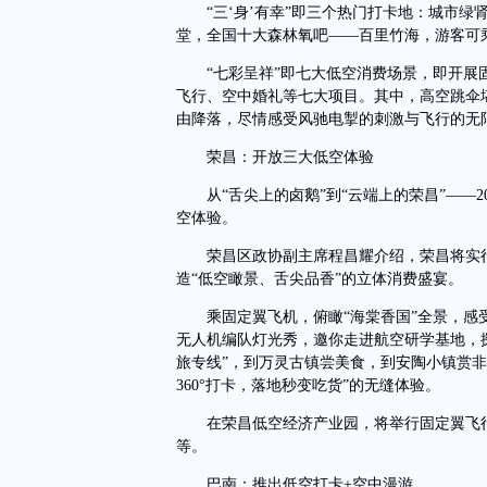
“三‘身’有幸”即三个热门打卡地：城市绿
堂，全国十大森林氧吧——百里竹海，游客可
“七彩呈祥”即七大低空消费场景，即开展固
飞行、空中婚礼等七大项目。其中，高空跳伞堪称
由降落，尽情感受风驰电掣的刺激与飞行的无
荣昌：开放三大低空体验
从“舌尖上的卤鹅”到“云端上的荣昌”——2
空体验。
荣昌区政协副主席程昌耀介绍，荣昌将实行“
造“低空瞰景、舌尖品香”的立体消费盛宴。
乘固定翼飞机，俯瞰“海棠香国”全景，感受
无人机编队灯光秀，邀你走进航空研学基地，探
旅专线”，到万灵古镇尝美食，到安陶小镇赏
360°打卡，落地秒变吃货”的无缝体验。
在荣昌低空经济产业园，将举行固定翼飞行
等。
巴南：推出低空打卡+空中漫游