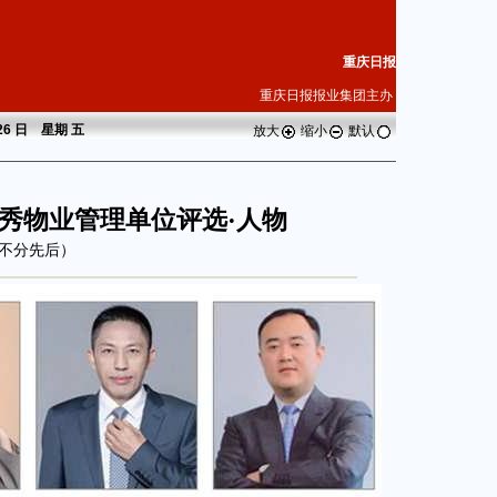
重庆日报
重庆日报报业集团主办
 26 日 星期
五
放大
缩小
默认
庆优秀物业管理单位评选·人物
不分先后）