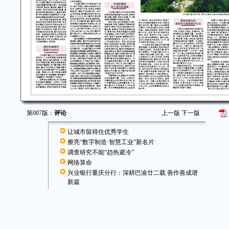
第007版：
评论
上一版
下一版
让城市留得住优秀学生
擦亮“数字制造·智慧工业”新名片
调查研究不能“趋热避冷”
网络算命
兴业银行重庆分行：深耕巴渝廿二载 善作善成谱
新篇