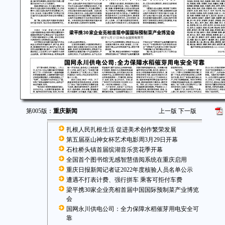
第005版：
重庆新闻
上一版
下一版
扎根人民扎根生活 促进美术创作繁荣发展
第五届巫山神女杯艺术电影周3月29日开幕
石柱桥头镇首届缤湖音乐赏花季开幕
全国首个图书馆无感智慧借阅系统在重庆启用
重庆日报新闻记者证2022年度核验人员名单公示
遭遇不打表计费、强行拼车 乘客可拒付车费
梁平携30家企业亮相首届中国国际预制菜产业博览
会
国网永川供电公司：全力保障水稻催芽用电安全可
靠