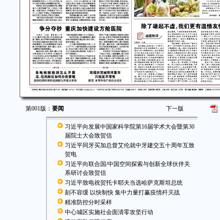
第001版：
要闻
下一版
习近平向发展中国家科学院第16届学术大会暨第30
届院士大会致贺信
习近平同牙买加总督艾伦就中牙建交五十周年互致
贺电
习近平向联合国/中国空间探索与创新全球伙伴关
系研讨会致贺信
习近平致电祝贺托卡耶夫当选哈萨克斯坦总统
刻不容缓 以快制快 集中力量打赢疫情歼灭战
精准防控分时采样
中心城区实施社会面清零攻坚行动