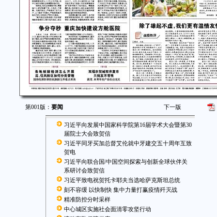
第001版：
要闻
下一版
习近平向发展中国家科学院第16届学术大会暨第30
届院士大会致贺信
习近平同牙买加总督艾伦就中牙建交五十周年互致
贺电
习近平向联合国/中国空间探索与创新全球伙伴关
系研讨会致贺信
习近平致电祝贺托卡耶夫当选哈萨克斯坦总统
刻不容缓 以快制快 集中力量打赢疫情歼灭战
精准防控分时采样
中心城区实施社会面清零攻坚行动