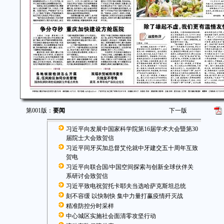
第001版：
要闻
下一版
习近平向发展中国家科学院第16届学术大会暨第30
届院士大会致贺信
习近平同牙买加总督艾伦就中牙建交五十周年互致
贺电
习近平向联合国/中国空间探索与创新全球伙伴关
系研讨会致贺信
习近平致电祝贺托卡耶夫当选哈萨克斯坦总统
刻不容缓 以快制快 集中力量打赢疫情歼灭战
精准防控分时采样
中心城区实施社会面清零攻坚行动